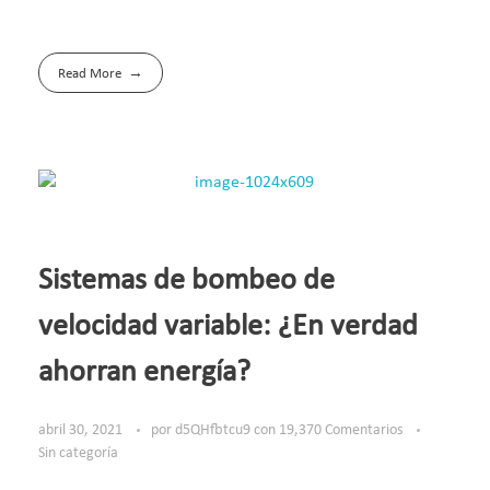
Read More
Sistemas de bombeo de
velocidad variable: ¿En verdad
ahorran energía?
abril 30, 2021
por
d5QHfbtcu9
con
19,370 Comentarios
Sin categoría