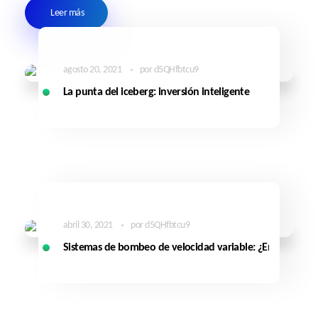
Leer más
agosto 20, 2021
por
d5QHfbtcu9
La punta del iceberg: inversión inteligente
abril 30, 2021
por
d5QHfbtcu9
Sistemas de bombeo de velocidad variable: ¿En verdad a